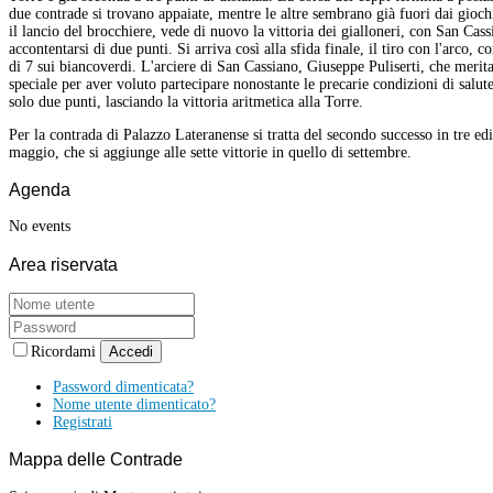
due contrade si trovano appaiate, mentre le altre sembrano già fuori dai gioch
il lancio del brocchiere, vede di nuovo la vittoria dei gialloneri, con San Cas
accontentarsi di due punti. Si arriva così alla sfida finale, il tiro con l'arco, c
di 7 sui biancoverdi. L'arciere di San Cassiano, Giuseppe Puliserti, che meri
speciale per aver voluto partecipare nonostante le precarie condizioni di salut
solo due punti, lasciando la vittoria aritmetica alla Torre.
Per la contrada di Palazzo Lateranense si tratta del secondo successo in tre edi
maggio, che si aggiunge alle sette vittorie in quello di settembre.
Agenda
No events
Area
riservata
Ricordami
Accedi
Password dimenticata?
Nome utente dimenticato?
Registrati
Mappa
delle Contrade