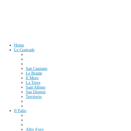
Home
Le Contrade
San Cassiano
Le Braide
Il Moro
La Torre
Sant'Albino
San Dionigi
Territorio
Il Palio
Albo d'oro