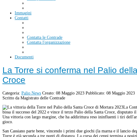
Immagini
Contatti
Contatta le Contrade
Contatta l'organizzazione
Documenti
La Torre si conferma nel Palio dell
Croce
Categoria:
Palio News
Creato: 08 Maggio 2023
Pubblicato: 08 Maggio 2023
Scritto da Magistrato delle Contrade
La Cont
bissa il successo del 2022 e vince il terzo Palio della Santa Croce, disputato i
Una vittoria con largo margine, che ha addirittura reso ininfluenti i tiri dell'a
gioco.
San Cassiano parte bene, vincendo i primi due giochi (la marna e il lancio deg
Torre è già seconda a tre punti di distanza. La corsa dei ceppi termina a posizi