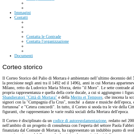
Immagini
Contatti
Contatta le Contrade
Contatta l'organizzazione
Documenti
Corteo storico
Il Corteo Storico del Palio di Mortara è ambientato nell’ultimo decennio del
la precisione negli anni tra il 1492 ed il 1496), anni in cui Mortara appartene
Milano, retto da Ludovico Maria Sforza, detto "il Moro". Le sette contrade al
propria rappresentanza e quella della corte ducale, a cui si aggiungono i figur
Sbandieratori "Città di Mortara"
e della
Merito et Tempore
, che inscena la sc
signori con la "Cumpagnia d'la Crus", nonché a danze e musiche dell'epoca, 
fortunosa" e "Cetera concordi". In tutto, il Corteo si snoda tra le vie della Ci
figuranti, che rappresentano le varie realtà sociali della Mortara dell'epoca.
Il Corteo è disciplinato da un
codice di autoregolamentazione
, redatto nel 20
nell'ambito di un progetto di consulenza con l'esperta del settore Paola Fabbri.
finanziata dal Comune di Mortara, ha rappresentato un indubbio punto di svol