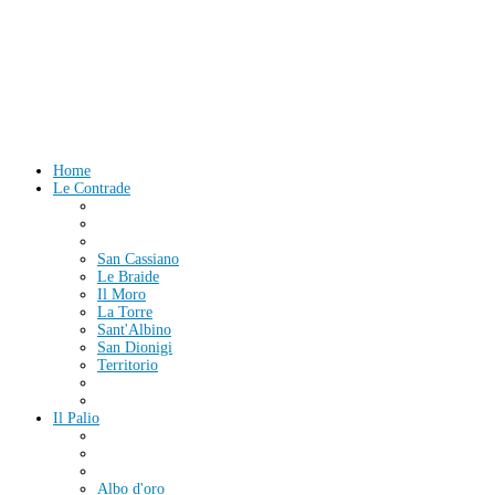
Home
Le Contrade
San Cassiano
Le Braide
Il Moro
La Torre
Sant'Albino
San Dionigi
Territorio
Il Palio
Albo d'oro