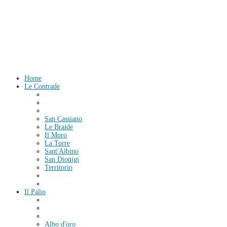
Home
Le Contrade
San Cassiano
Le Braide
Il Moro
La Torre
Sant'Albino
San Dionigi
Territorio
Il Palio
Albo d'oro