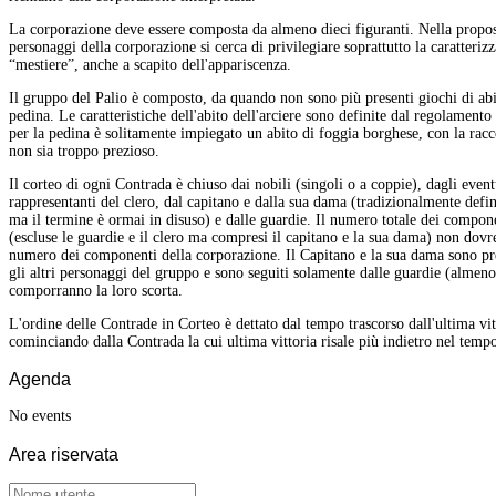
La corporazione deve essere composta da almeno dieci figuranti. Nella propos
personaggi della corporazione si cerca di privilegiare soprattutto la caratteriz
“mestiere”, anche a scapito dell'appariscenza.
Il gruppo del Palio è composto, da quando non sono più presenti giochi di abil
pedina. Le caratteristiche dell'abito dell'arciere sono definite dal regolamento
per la pedina è solitamente impiegato un abito di foggia borghese, con la ra
non sia troppo prezioso.
Il corteo di ogni Contrada è chiuso dai nobili (singoli o a coppie), dagli event
rappresentanti del clero, dal capitano e dalla sua dama (tradizionalmente defin
ma il termine è ormai in disuso) e dalle guardie. Il numero totale dei compon
(escluse le guardie e il clero ma compresi il capitano e la sua dama) non dovr
numero dei componenti della corporazione. Il Capitano e la sua dama sono pre
gli altri personaggi del gruppo e sono seguiti solamente dalle guardie (almen
comporranno la loro scorta.
L'ordine delle Contrade in Corteo è dettato dal tempo trascorso dall'ultima vit
cominciando dalla Contrada la cui ultima vittoria risale più indietro nel temp
Agenda
No events
Area
riservata