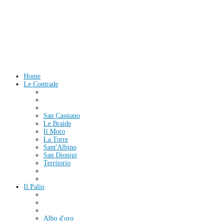
Home
Le Contrade
San Cassiano
Le Braide
Il Moro
La Torre
Sant'Albino
San Dionigi
Territorio
Il Palio
Albo d'oro