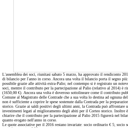
L'assemblea dei soci, riunitasi sabato 5 marzo, ha approvato il rendiconto 201
di bilancio per l'anno in corso. Ancora una volta il bilancio porta il segno più:
possibile grazie
alle attività extra-Palio; nel contempo si è registrato un note
soci, mentre il contributo per la partecipazione al Palio (relativo al 2014) è r
(1650,00 €). Ancora una volta è doveroso sottolineare come il contributo pub
Comune al Magistrato delle Contrade che a sua volta lo destina ad ognuna dell
non è sufficiente a coprire le spese sostenute dalla Contrada per la preparazio
storico. Grazie ai saldi positivi degli ultimi anni, la Contrada può affrontare 
investimenti legati al miglioramento degli abiti per il Corteo storico. Inoltre 
chiarire che il contributo per la partecipazione al Palio 2015 figurerà nel bila
quanto erogato nell'anno in corso.
Le quote associative per il 2016 restano invariate: socio ordinario € 5; socio s