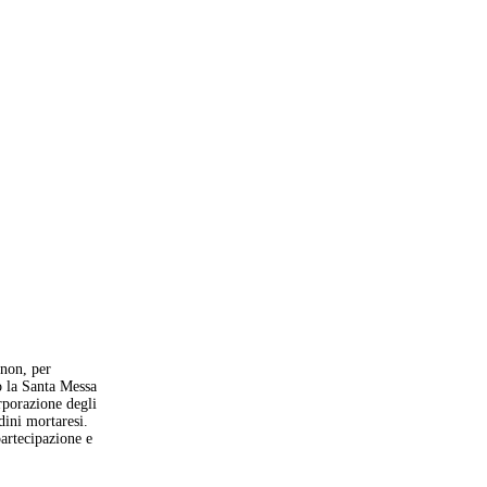
 non, per
o la Santa Messa
rporazione degli
adini mortaresi.
partecipazione e