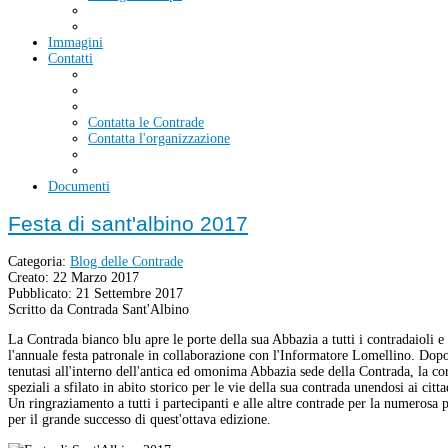
Immagini
Contatti
Contatta le Contrade
Contatta l'organizzazione
Documenti
Festa di sant'albino 2017
Categoria:
Blog delle Contrade
Creato: 22 Marzo 2017
Pubblicato: 21 Settembre 2017
Scritto da Contrada Sant'Albino
La Contrada bianco blu apre le porte della sua Abbazia a tutti i contradaioli e
l'annuale festa patronale in collaborazione con l'Informatore Lomellino. Dop
tenutasi all'interno dell'antica ed omonima Abbazia sede della Contrada, la co
speziali a sfilato in abito storico per le vie della sua contrada unendosi ai citt
Un ringraziamento a tutti i partecipanti e alle altre contrade per la numerosa 
per il grande successo di quest'ottava edizione.