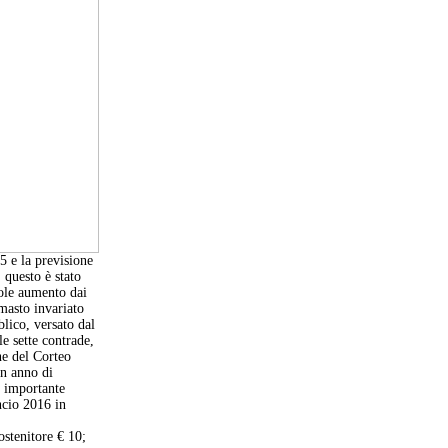
5 e la previsione
 questo è stato
vole aumento dai
imasto invariato
blico
, versato dal
e sette contrade,
ne del Corteo
un anno di
è importante
ncio 2016 in
ostenitore € 10;