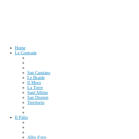
Home
Le Contrade
San Cassiano
Le Braide
Il Moro
La Torre
Sant'Albino
San Dionigi
Territorio
Il Palio
Albo d'oro