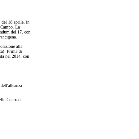
 del 18 aprile, in
el Campo. La
rendum del 17, con
rancigena.
olazione alla
ca). Prima di
ita nel 2014, con
ell'alleanza
delle Contrade