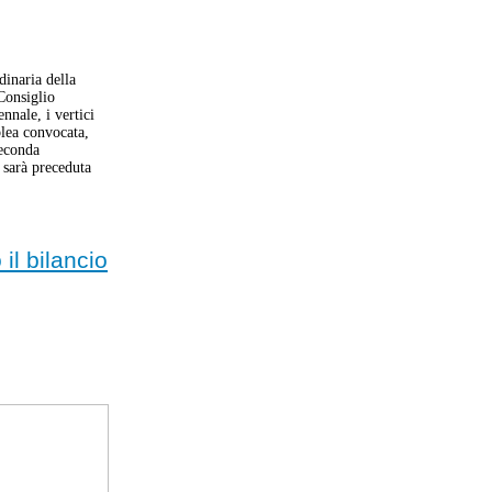
dinaria della
Consiglio
nnale, i vertici
blea convocata,
seconda
 sarà preceduta
il bilancio