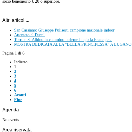
socio benemerito € 20 o superiore.
Altri articoli...
San Cassiano: Giuseppe Puliserti campione nazionale indoor
Attentato al Duca!
Torre e S. Albino in cammino insieme lungo la Francigena
MOSTRA DEDICATA ALLA "BELLA PRINCIPESSA" A LUGANO
Pagina 1 di 6
Indietro
1
2
3
4
5
6
Avanti
Fine
Agenda
No events
Area
riservata