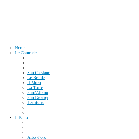
Home
Le Contrade
San Cassiano
Le Braide
Il Moro
La Torre
Sant'Albino
San Dionigi
Territorio
Il Palio
Albo d'oro