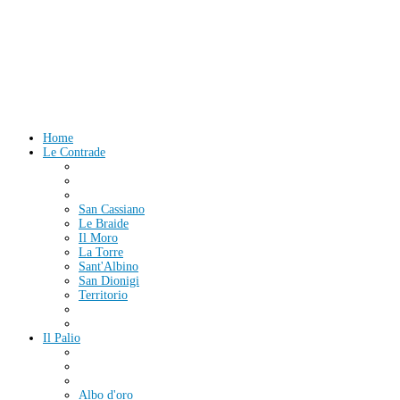
Home
Le Contrade
San Cassiano
Le Braide
Il Moro
La Torre
Sant'Albino
San Dionigi
Territorio
Il Palio
Albo d'oro